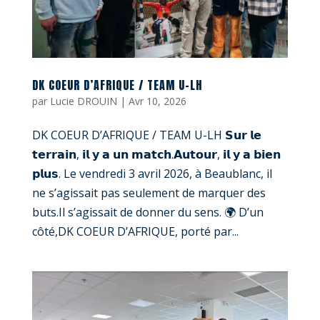
DK COEUR D’AFRIQUE / TEAM U-LH
par
Lucie DROUIN
|
Avr 10, 2026
DK COEUR D’AFRIQUE / TEAM U-LH 𝗦𝘂𝗿 𝗹𝗲
𝘁𝗲𝗿𝗿𝗮𝗶𝗻, 𝗶𝗹 𝘆 𝗮 𝘂𝗻 𝗺𝗮𝘁𝗰𝗵.𝗔𝘂𝘁𝗼𝘂𝗿, 𝗶𝗹 𝘆 𝗮 𝗯𝗶𝗲𝗻
𝗽𝗹𝘂𝘀. Le vendredi 3 avril 2026, à Beaublanc, il
ne s’agissait pas seulement de marquer des
buts.Il s’agissait de donner du sens. 🌍 D’un
côté,DK COEUR D’AFRIQUE, porté par...